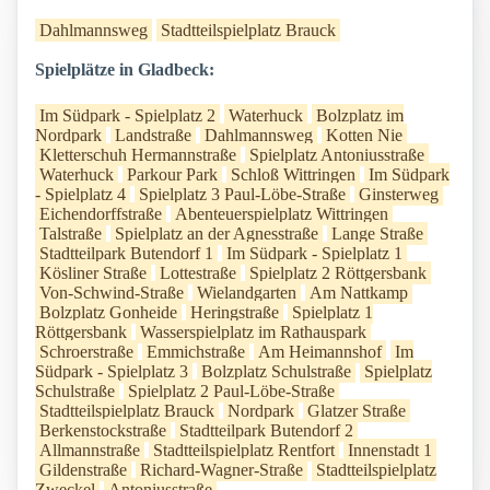
Dahlmannsweg
Stadtteilspielplatz Brauck
Spielplätze in Gladbeck:
Im Südpark - Spielplatz 2
Waterhuck
Bolzplatz im
Nordpark
Landstraße
Dahlmannsweg
Kotten Nie
Kletterschuh Hermannstraße
Spielplatz Antoniusstraße
Waterhuck
Parkour Park
Schloß Wittringen
Im Südpark
- Spielplatz 4
Spielplatz 3 Paul-Löbe-Straße
Ginsterweg
Eichendorffstraße
Abenteuerspielplatz Wittringen
Talstraße
Spielplatz an der Agnesstraße
Lange Straße
Stadtteilpark Butendorf 1
Im Südpark - Spielplatz 1
Kösliner Straße
Lottestraße
Spielplatz 2 Röttgersbank
Von-Schwind-Straße
Wielandgarten
Am Nattkamp
Bolzplatz Gonheide
Heringstraße
Spielplatz 1
Röttgersbank
Wasserspielplatz im Rathauspark
Schroerstraße
Emmichstraße
Am Heimannshof
Im
Südpark - Spielplatz 3
Bolzplatz Schulstraße
Spielplatz
Schulstraße
Spielplatz 2 Paul-Löbe-Straße
Stadtteilspielplatz Brauck
Nordpark
Glatzer Straße
Berkenstockstraße
Stadtteilpark Butendorf 2
Allmannstraße
Stadtteilspielplatz Rentfort
Innenstadt 1
Gildenstraße
Richard-Wagner-Straße
Stadtteilspielplatz
Zweckel
Antoniusstraße