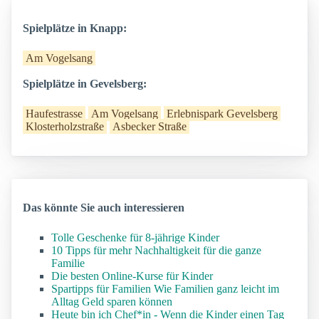
Spielplätze in Knapp:
Am Vogelsang
Spielplätze in Gevelsberg:
Haufestrasse
Am Vogelsang
Erlebnispark Gevelsberg
Klosterholzstraße
Asbecker Straße
Das könnte Sie auch interessieren
Tolle Geschenke für 8-jährige Kinder
10 Tipps für mehr Nachhaltigkeit für die ganze
Familie
Die besten Online-Kurse für Kinder
Spartipps für Familien Wie Familien ganz leicht im
Alltag Geld sparen können
Heute bin ich Chef*in - Wenn die Kinder einen Tag