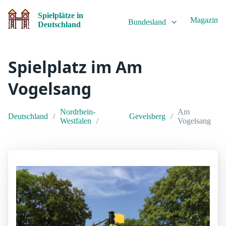
Spielplätze in
Magazin
Bundesland
Deutschland
Spielplatz im Am
Vogelsang
Nordrhein-
Am
Deutschland
Gevelsberg
Westfalen
Vogelsang