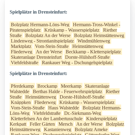
Spielplätze in Drensteinfurt:
Bolzplatz Hermann-Löns-Weg
Hermann-Tross-Winkel -
Piratenspielplatz
Krüskamp - Wasserspielplatz
Riether
Straße
Bolzplatz An der Werse
Bolzplatz Heimstättenweg
Lindenweg - Strontianitspielplatz
Windmühlenweg
Marktplatz
Vom-Stein-Straße
Heimstättenweg
Fliederweg
An der Werse
Beckkamp - Kletterspielplatz
Skateranlage Drensteinfurt
Dorste-Hülshoff-Straße
Viehfeldstraße
Rankauer Weg - Dschungelspielplatz
Spielplätze in Drensteinfurt:
Pferdekamp
Brockamp
Meerkamp
Skateranlage
Walstedde
Berthas Halde - Feuerwehrspielplatz
Riether
Straße
Heimstättenweg
Dorste-Hülshoff-Straße
Knäppken
Fliederweg
Krüskamp - Wasserspielplatz
Vom-Stein-Straße
Haus Walstedde
Bolzplatz Hermann-
Löns-Weg
Viehfeldstraße
Dr.-Siekmann-Weg
Kletterfelsen An der Lambertusschule
Kinderspielplatz
Kerkpatt
Feller Gärten
Mersch
An der Werse
Bolzplatz
Heimstättenweg
Kastanienweg
Bolzplatz Ameke
Rankauer Weg - Dschungelspielplatz
Göttendorfer Weg