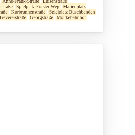
Anne-Frank-Straße
Luisenstraße
astraße
Spielplatz Forster Weg
Marienplatz
raße
Kurbrunnenstraße
Spielplatz Buschbenden
 Trevererstraße
Georgstraße
Moltkebahnhof