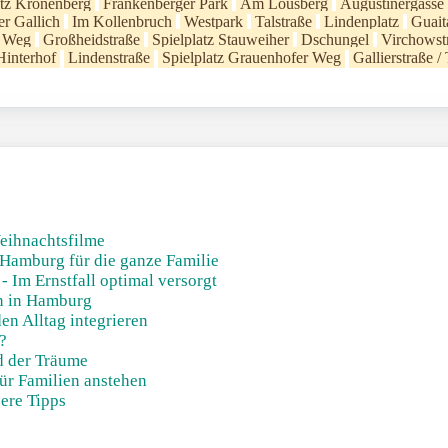
atz Kronenberg
Frankenberger Park
Am Lousberg
Augustinergasse
er Gallich
Im Kollenbruch
Westpark
Talstraße
Lindenplatz
Guait
r Weg
Großheidstraße
Spielplatz Stauweiher
Dschungel
Virchowst
Hinterhof
Lindenstraße
Spielplatz Grauenhofer Weg
Gallierstraße /
eihnachtsfilme
 Hamburg für die ganze Familie
 Im Ernstfall optimal versorgt
n in Hamburg
en Alltag integrieren
?
nd der Träume
ür Familien anstehen
sere Tipps
!