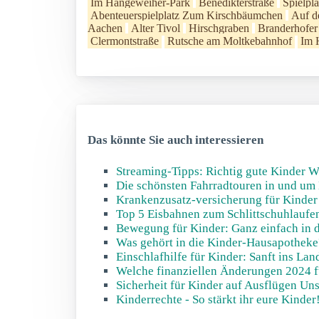
Im Hangeweiher-Park
Benedikterstraße
Spielpl
Abenteuerspielplatz Zum Kirschbäumchen
Auf d
Aachen
Alter Tivol
Hirschgraben
Branderhofe
Clermontstraße
Rutsche am Moltkebahnhof
Im 
Das könnte Sie auch interessieren
Streaming-Tipps: Richtig gute Kinder W
Die schönsten Fahrradtouren in und um
Krankenzusatz-versicherung für Kinder -
Top 5 Eisbahnen zum Schlittschuhlaufe
Bewegung für Kinder: Ganz einfach in d
Was gehört in die Kinder-Hausapotheke
Einschlafhilfe für Kinder: Sanft ins La
Welche finanziellen Änderungen 2024 f
Sicherheit für Kinder auf Ausflügen Un
Kinderrechte - So stärkt ihr eure Kinder