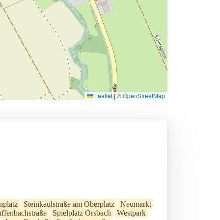
Leaflet
|
©
OpenStreetMap
nplatz
Steinkaulstraße am Oberplatz
Neumarkt
ffenbachstraße
Spielplatz Orsbach
Westpark