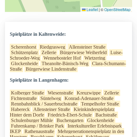
Leaflet
|
©
OpenStreetMap
Spielplätze in Kaltenweide:
Scherenhorst
Riedgrasweg
Allensteiner Straße
Schützenplatz
Zellerie
Bürgerwiese Weiherfeld
Luise-
Schroeder-Weg
Wennebosteler Hof
Wietzering
Glockenheide
Theanolte-Bänisch-Weg
Clara-Schumann-
Straße
Bürgerwiese Lindenstraße
Spielplätze in Langenhagen:
Kolberger Straße
Wiesenstraße
Kreuzwippe
Zellerie
Fichtenstraße
Süntelweg
Konrad-Adenauer-Straße
Rennbahnblick / Sauerbruchstraße
Tempelhofer Straße
Habereck
Allensteiner Straße
Kleinkinderspielplatz
Hinter dem Dorfe
Friedrich-Ebert-Schule
Bachstraße
Schulenburger Mühle
Buchengarten
Glockenheide
Fuhrenkamp / Brinker Park
Interkultureller Erlebnispark
IKEP
Rathenaustraße
Mehrgenerationenspielplatz in den
Heestern
Buschkamp
Scherenhorst
Schäferweg