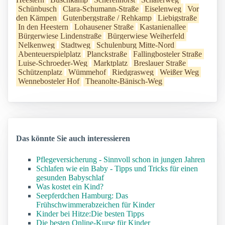
Schünbusch
Clara-Schumann-Straße
Eiselenweg
Vor
den Kämpen
Gutenbergstraße / Rehkamp
Liebigstraße
In den Heestern
Lohausener Straße
Kastanienallee
Bürgerwiese Lindenstraße
Bürgerwiese Weiherfeld
Nelkenweg
Stadtweg
Schulenburg Mitte-Nord
Abenteuerspielplatz
Planckstraße
Fallingbosteler Straße
Luise-Schroeder-Weg
Marktplatz
Breslauer Straße
Schützenplatz
Wümmehof
Riedgrasweg
Weißer Weg
Wennebosteler Hof
Theanolte-Bänisch-Weg
Das könnte Sie auch interessieren
Pflegeversicherung - Sinnvoll schon in jungen Jahren
Schlafen wie ein Baby - Tipps und Tricks für einen
gesunden Babyschlaf
Was kostet ein Kind?
Seepferdchen Hamburg: Das
Frühschwimmerabzeichen für Kinder
Kinder bei Hitze:Die besten Tipps
Die besten Online-Kurse für Kinder