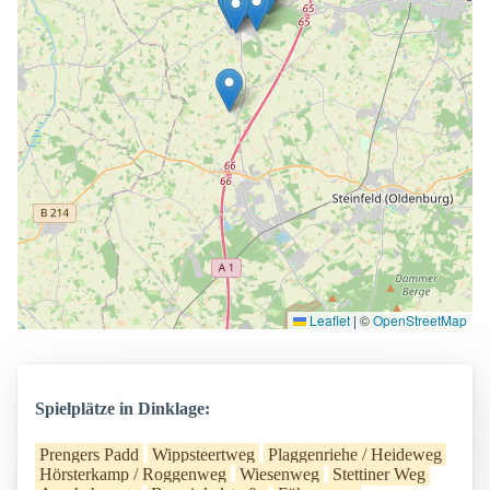
Leaflet
|
©
OpenStreetMap
Spielplätze in Dinklage:
Prengers Padd
Wippsteertweg
Plaggenriehe / Heideweg
Hörsterkamp / Roggenweg
Wiesenweg
Stettiner Weg