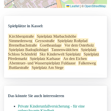
Leaflet
|
©
OpenStreetMap
Spielplätze in Kassel:
Kirchbergstraße
Spielplatz Marbachshöhe
Simmedenweg
Geysostraße
Spielplatz Roßpfad
Bremelbachstraße
Goetheanlage
Vor dem Osterholz
Spielplatz Badogliohügel
Tannenwäldchen
Spielplatz
Schloss Schönfeld
Sky Kinderwelt Spielplatz
Spielplatz
Pferdemarkt
Spielplatz Karlsaue
An den Eichen
Abenteuer- und Wasserspielplatz Fuldaaue
Falkenweg
Buttlarstraße
Spielplatz Am Stege
Das könnte Sie auch interessieren
Private Kinderunfallversicherung - für eine
unbeschwerte Kindheit