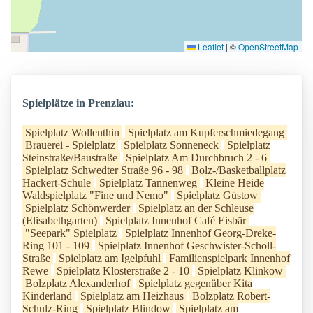
Leaflet
|
©
OpenStreetMap
Spielplätze in Prenzlau:
Spielplatz Wollenthin
Spielplatz am Kupferschmiedegang
Brauerei - Spielplatz
Spielplatz Sonneneck
Spielplatz
Steinstraße/Baustraße
Spielplatz Am Durchbruch 2 - 6
Spielplatz Schwedter Straße 96 - 98
Bolz-/Basketballplatz
Hackert-Schule
Spielplatz Tannenweg
Kleine Heide
Waldspielplatz "Fine und Nemo"
Spielplatz Güstow
Spielplatz Schönwerder
Spielplatz an der Schleuse
(Elisabethgarten)
Spielplatz Innenhof Café Eisbär
"Seepark" Spielplatz
Spielplatz Innenhof Georg-Dreke-
Ring 101 - 109
Spielplatz Innenhof Geschwister-Scholl-
Straße
Spielplatz am Igelpfuhl
Familienspielpark Innenhof
Rewe
Spielplatz Klosterstraße 2 - 10
Spielplatz Klinkow
Bolzplatz Alexanderhof
Spielplatz gegenüber Kita
Kinderland
Spielplatz am Heizhaus
Bolzplatz Robert-
Schulz-Ring
Spielplatz Blindow
Spielplatz am