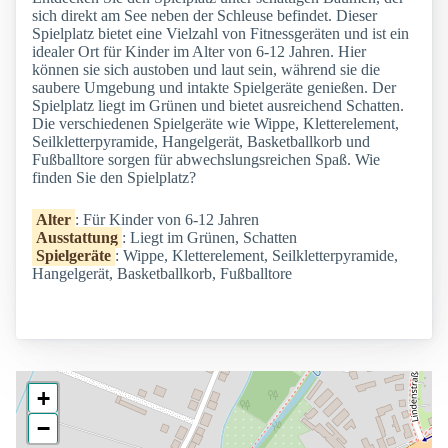
sich direkt am See neben der Schleuse befindet. Dieser
Spielplatz bietet eine Vielzahl von Fitnessgeräten und ist ein
idealer Ort für Kinder im Alter von 6-12 Jahren. Hier
können sie sich austoben und laut sein, während sie die
saubere Umgebung und intakte Spielgeräte genießen. Der
Spielplatz liegt im Grünen und bietet ausreichend Schatten.
Die verschiedenen Spielgeräte wie Wippe, Kletterelement,
Seilkletterpyramide, Hangelgerät, Basketballkorb und
Fußballtore sorgen für abwechslungsreichen Spaß. Wie
finden Sie den Spielplatz?
Alter
: Für Kinder von 6-12 Jahren
Ausstattung
: Liegt im Grünen, Schatten
Spielgeräte
: Wippe, Kletterelement, Seilkletterpyramide,
Hangelgerät, Basketballkorb, Fußballtore
+
−