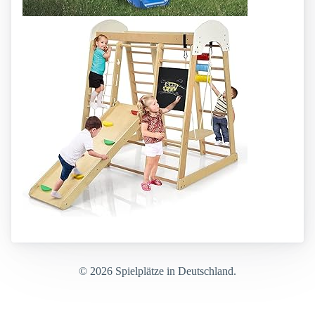
© 2026 Spielplätze in Deutschland.