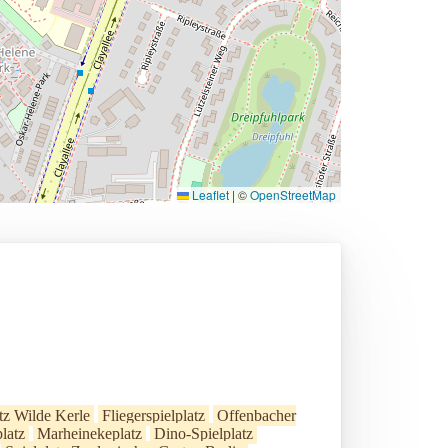
Leaflet
|
©
OpenStreetMap
tz Wilde Kerle
Fliegerspielplatz
Offenbacher
latz
Marheinekeplatz
Dino-Spielplatz