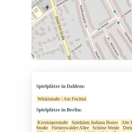
Spielplätze in Dahlem:
Wilskistraße / Am Fischtal
Spielplätze in Berlin:
Kreutzigerstraße
Spielplatz Indiana Bones
Alte 
Straße
Fürstenwalder Allee
Schöne Weide
Drei