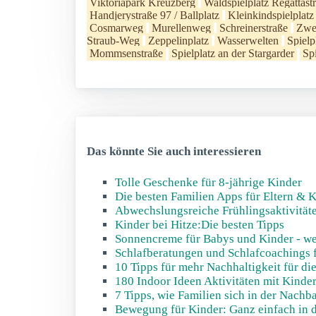
Viktoriapark Kreuzberg
Waldspielplatz Regattast
Handjerystraße 97 / Ballplatz
Kleinkindspielplatz 
Cosmarweg
Murellenweg
Schreinerstraße
Zwer
Straub-Weg
Zeppelinplatz
Wasserwelten
Spielp
Mommsenstraße
Spielplatz an der Stargarder
Sp
Das könnte Sie auch interessieren
Tolle Geschenke für 8-jährige Kinder
Die besten Familien Apps für Eltern & 
Abwechslungsreiche Frühlingsaktivität
Kinder bei Hitze:Die besten Tipps
Sonnencreme für Babys und Kinder - welc
Schlafberatungen und Schlafcoachings 
10 Tipps für mehr Nachhaltigkeit für di
180 Indoor Ideen Aktivitäten mit Kinde
7 Tipps, wie Familien sich in der Nach
Bewegung für Kinder: Ganz einfach in d