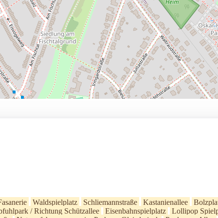
Fasanerie
Waldspielplatz
Schliemannstraße
Kastanienallee
Bolzpla
pfuhlpark / Richtung Schützallee
Eisenbahnspielplatz
Lollipop Spielp