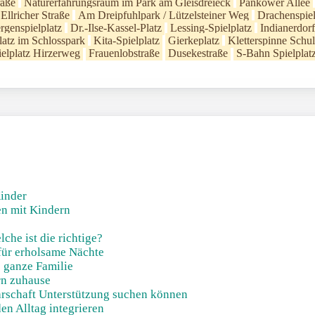
raße
Naturerfahrungsraum im Park am Gleisdreieck
Pankower Allee
Ellricher Straße
Am Dreipfuhlpark / Lützelsteiner Weg
Drachenspiel
genspielplatz
Dr.-Ilse-Kassel-Platz
Lessing-Spielplatz
Indianerdorf
latz im Schlosspark
Kita-Spielplatz
Gierkeplatz
Kletterspinne Schu
ielplatz Hirzerweg
Frauenlobstraße
Dusekestraße
S-Bahn Spielplat
Kinder
en mit Kindern
he ist die richtige?
für erholsame Nächte
e ganze Familie
rn zuhause
barschaft Unterstützung suchen können
en Alltag integrieren