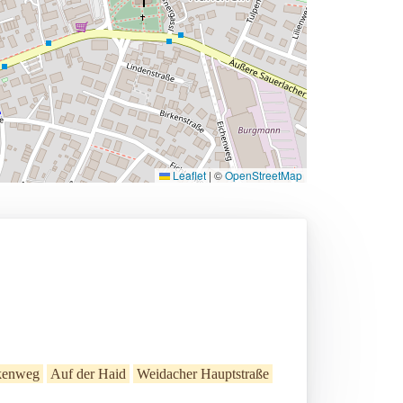
Leaflet
|
©
OpenStreetMap
lkenweg
Auf der Haid
Weidacher Hauptstraße