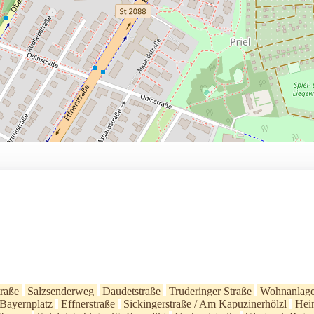
raße
Salzsenderweg
Daudetstraße
Truderinger Straße
Wohnanlagen
Bayernplatz
Effnerstraße
Sickingerstraße / Am Kapuzinerhölzl
Hei