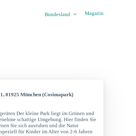
Magazin
Bundesland
101, 81925 München (Cosimapark)
lgeräten Der kleine Park liegt im Grünen und
genehme schattige Umgebung. Hier finden Sie
enen Sie sich ausruhen und die Natur
speziell für Kinder im Alter von 2-6 Jahren