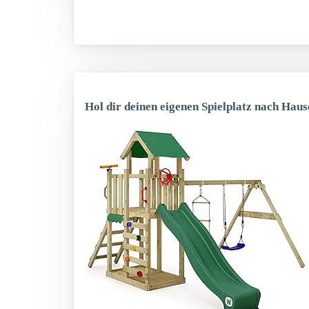
Hol dir deinen eigenen Spielplatz nach Haus