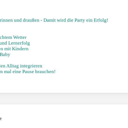
drinnen und draußen - Damit wird die Party ein Erfolg!
echtem Wetter
und Lernerfolg
en mit Kindern
 Baby
en Alltag integrieren
rn mal eine Pause brauchen!
e