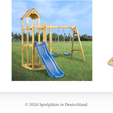
© 2026 Spielplätze in Deutschland.