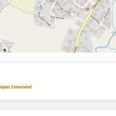
elplatz Emmersdorf