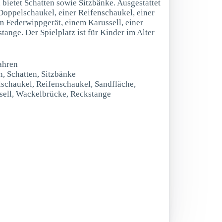
 bietet Schatten sowie Sitzbänke. Ausgestattet
r Doppelschaukel, einer Reifenschaukel, einer
m Federwippgerät, einem Karussell, einer
ange. Der Spielplatz ist für Kinder im Alter
ahren
n, Schatten, Sitzbänke
lschaukel, Reifenschaukel, Sandfläche,
sell, Wackelbrücke, Reckstange