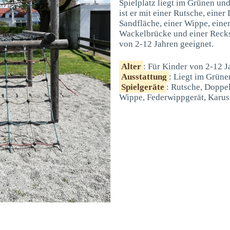
Spielplatz liegt im Grünen und
ist er mit einer Rutsche, eine
Sandfläche, einer Wippe, eine
Wackelbrücke und einer Reckst
von 2-12 Jahren geeignet.
Alter
: Für Kinder von 2-12 J
Ausstattung
: Liegt im Grüne
Spielgeräte
: Rutsche, Doppe
Wippe, Federwippgerät, Karus