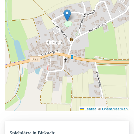
Leaflet
|
©
OpenStreetMap
Spielplätze in Birkach: