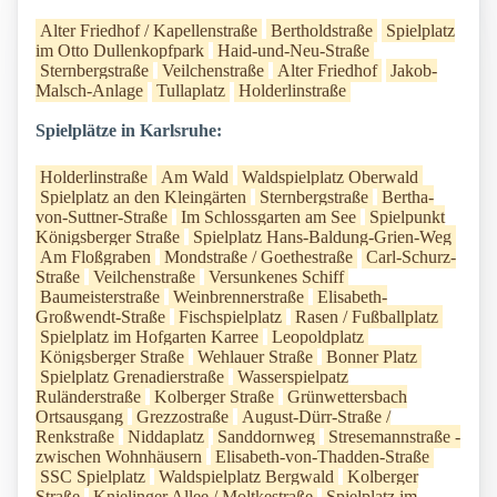
Alter Friedhof / Kapellenstraße
Bertholdstraße
Spielplatz
im Otto Dullenkopfpark
Haid-und-Neu-Straße
Sternbergstraße
Veilchenstraße
Alter Friedhof
Jakob-
Malsch-Anlage
Tullaplatz
Holderlinstraße
Spielplätze in Karlsruhe:
Holderlinstraße
Am Wald
Waldspielplatz Oberwald
Spielplatz an den Kleingärten
Sternbergstraße
Bertha-
von-Suttner-Straße
Im Schlossgarten am See
Spielpunkt
Königsberger Straße
Spielplatz Hans-Baldung-Grien-Weg
Am Floßgraben
Mondstraße / Goethestraße
Carl-Schurz-
Straße
Veilchenstraße
Versunkenes Schiff
Baumeisterstraße
Weinbrennerstraße
Elisabeth-
Großwendt-Straße
Fischspielplatz
Rasen / Fußballplatz
Spielplatz im Hofgarten Karree
Leopoldplatz
Königsberger Straße
Wehlauer Straße
Bonner Platz
Spielplatz Grenadierstraße
Wasserspielpatz
Ruländerstraße
Kolberger Straße
Grünwettersbach
Ortsausgang
Grezzostraße
August-Dürr-Straße /
Renkstraße
Niddaplatz
Sanddornweg
Stresemannstraße -
zwischen Wohnhäusern
Elisabeth-von-Thadden-Straße
SSC Spielplatz
Waldspielplatz Bergwald
Kolberger
Straße
Knielinger Allee / Moltkestraße
Spielplatz im