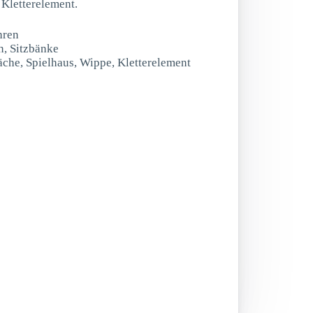
 Kletterelement.
hren
n, Sitzbänke
äche, Spielhaus, Wippe, Kletterelement