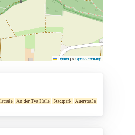
Leaflet
|
©
OpenStreetMap
straße
An der Tva Halle
Stadtpark
Auerstraße