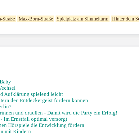
-Straße
Max-Born-Straße
Spielplatz am Simmelturm
Hinter dem S
 Baby
Wechsel
d Aufklärung spielend leicht
ltern den Entdeckergeist fördern können
erlin?
drinnen und draußen - Damit wird die Party ein Erfolg!
 Im Ernstfall optimal versorgt
nnen Hörspiele die Entwicklung fördern
en mit Kindern