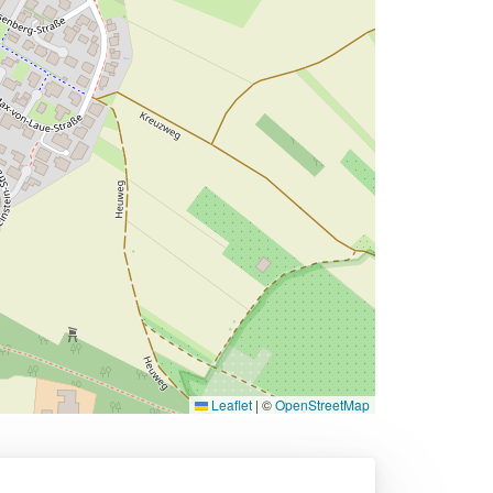
Leaflet
|
©
OpenStreetMap