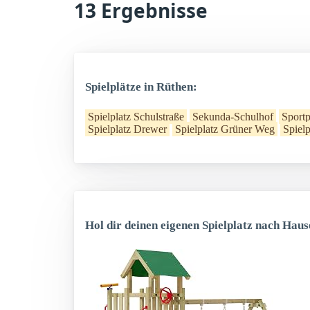
13 Ergebnisse
Spielplätze in Rüthen:
Spielplatz Schulstraße
Sekunda-Schulhof
Sportp
Spielplatz Drewer
Spielplatz Grüner Weg
Spiel
Hol dir deinen eigenen Spielplatz nach Haus