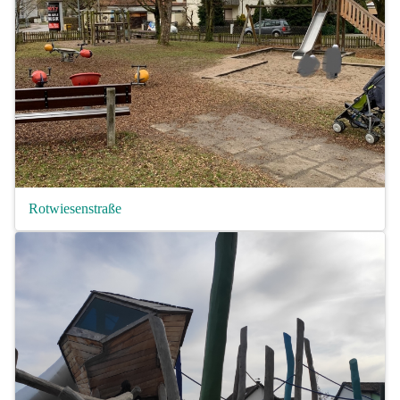
Rotwiesenstraße