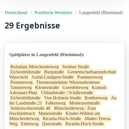
Deutschland
Nordrhein-Westfalen
Langenfeld (Rheinland)
29 Ergebnisse
Spielplätze in Langenfeld (Rheinland):
Bolzplatz Möncherderweg
Senliser Straße
Eichenfeldstraße
Burgstraße
Gemeinschaftsgrundschule
Wiescheid
Astrid-Lindgren-Straße
Pommernweg
Posenerweg
Themenspielplatz Wiesenabenteuer
Tannenweg
Klosterstraße
Goerdelerweg
Konrad-
Adenauer-Platz
Uhlandstraße / Schillerstraße
Eichenfeldstraße
Von-Holstein-Straße
Rotdornweg
An
der Landstraße 21
Falkenweg
Montessoristraße
Seidenweberstraße 48
Möncherderweg / Zum
Hucklenbruch
Marienstraße
Kinder-Wildnis am
Möncherderweg
Ricarda-Huch-Straße
Mutter-Teresa-
Weg
Erlenweg
Querstraße
Ricarda-Huch-Straße