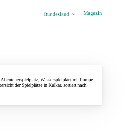
Magazin
Bundesland
b Abenteuerspielplatz, Wasserspielplatz mit Pumpe
icht der Spielplätze in Kalkar, sortiert nach