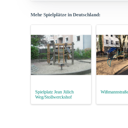
Mehr Spielplätze in Deutschland:
Spielplatz Jean Jülich
Wißmannstraß
Weg/Stollwerckshof