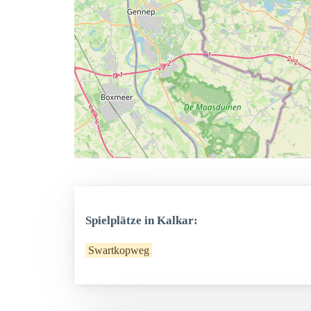
Spielplätze in Kalkar:
Swartkopweg