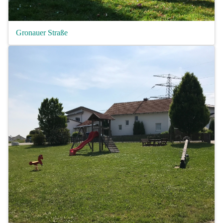
Gronauer Straße