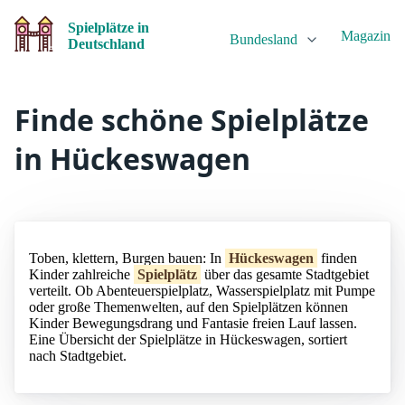
Spielplätze in
Magazin
Bundesland
Deutschland
Finde schöne Spielplätze
in Hückeswagen
Toben, klettern, Burgen bauen: In
Hückeswagen
finden
Kinder zahlreiche
Spielplätz
über das gesamte Stadtgebiet
verteilt. Ob Abenteuerspielplatz, Wasserspielplatz mit Pumpe
oder große Themenwelten, auf den Spielplätzen können
Kinder Bewegungsdrang und Fantasie freien Lauf lassen.
Eine Übersicht der Spielplätze in Hückeswagen, sortiert
nach Stadtgebiet.