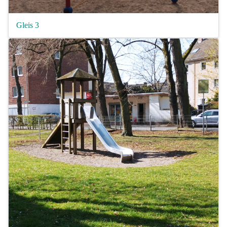
Gleis 3