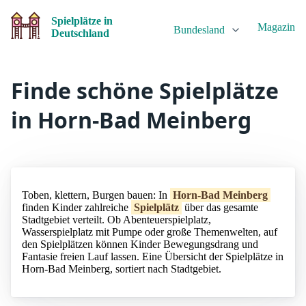
Spielplätze in
Magazin
Bundesland
Deutschland
Finde schöne Spielplätze
in Horn-Bad Meinberg
Toben, klettern, Burgen bauen: In
Horn-Bad Meinberg
finden Kinder zahlreiche
Spielplätz
über das gesamte
Stadtgebiet verteilt. Ob Abenteuerspielplatz,
Wasserspielplatz mit Pumpe oder große Themenwelten, auf
den Spielplätzen können Kinder Bewegungsdrang und
Fantasie freien Lauf lassen. Eine Übersicht der Spielplätze in
Horn-Bad Meinberg, sortiert nach Stadtgebiet.