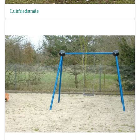
Luitfriedstraße