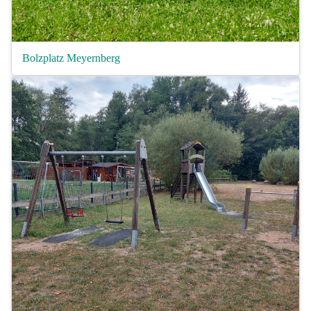
Bolzplatz Meyernberg