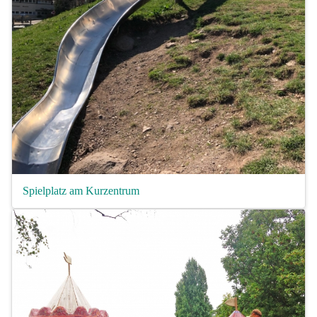
Spielplatz am Kurzentrum