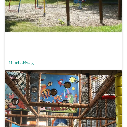
Humboldweg