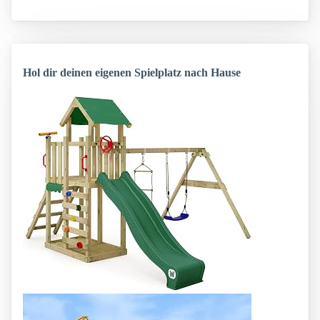
Hol dir deinen eigenen Spielplatz nach Hause