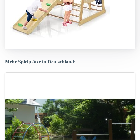
Mehr Spielplätze in Deutschland: