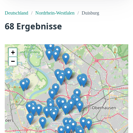
Deutschland
Nordrhein-Westfalen
Duisburg
68 Ergebnisse
+
−