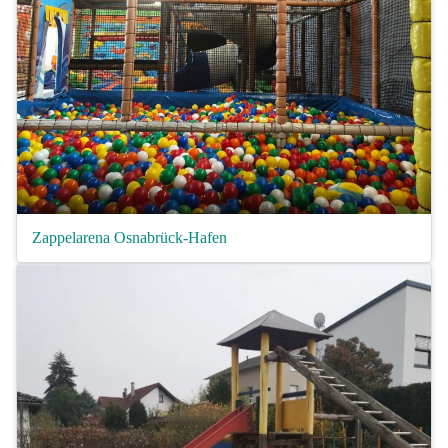
Zappelarena Osnabrück-Hafen