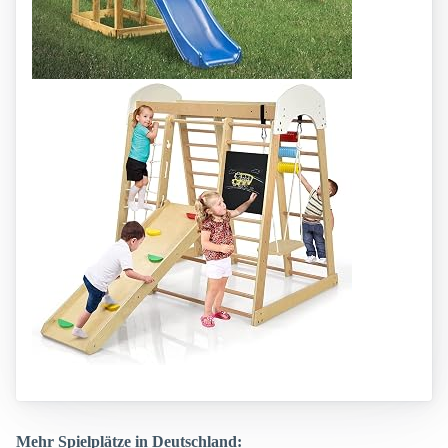
Mehr Spielplätze in Deutschland: