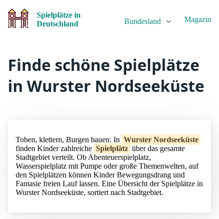
Spielplätze in
Magazin
Bundesland
Deutschland
Finde schöne Spielplätze
in Wurster Nordseeküste
Toben, klettern, Burgen bauen: In
Wurster Nordseeküste
finden Kinder zahlreiche
Spielplätz
über das gesamte
Stadtgebiet verteilt. Ob Abenteuerspielplatz,
Wasserspielplatz mit Pumpe oder große Themenwelten, auf
den Spielplätzen können Kinder Bewegungsdrang und
Fantasie freien Lauf lassen. Eine Übersicht der Spielplätze in
Wurster Nordseeküste, sortiert nach Stadtgebiet.