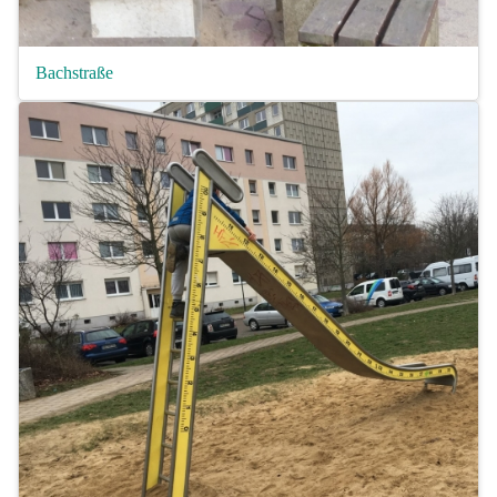
Bachstraße