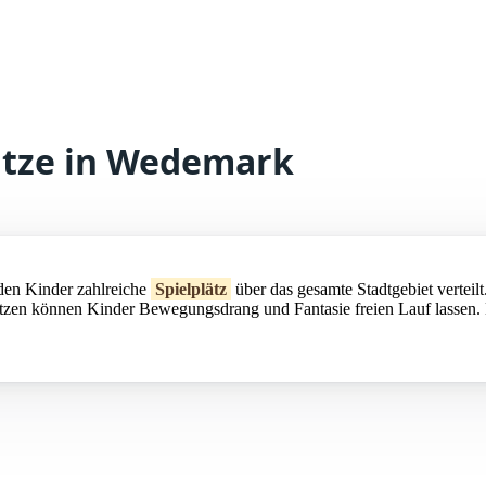
ätze in Wedemark
den Kinder zahlreiche
Spielplätz
über das gesamte Stadtgebiet verteilt
zen können Kinder Bewegungsdrang und Fantasie freien Lauf lassen. E