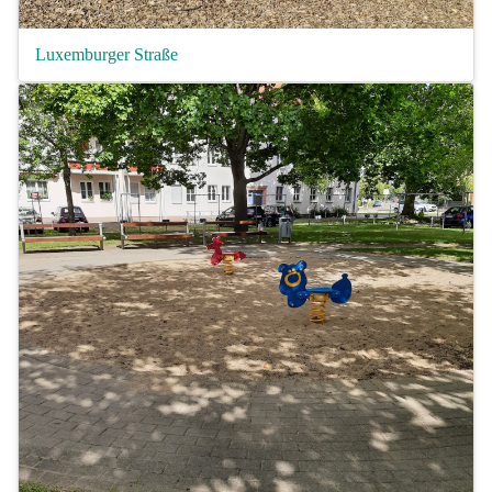
Luxemburger Straße