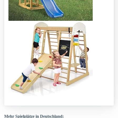
Mehr Spielplätze in Deutschland: