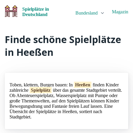
Spielplätze in
Magazin
Bundesland
Deutschland
Finde schöne Spielplätze
in Heeßen
Toben, klettern, Burgen bauen: In
Heeßen
finden Kinder
zahlreiche
Spielplätz
über das gesamte Stadtgebiet verteilt.
Ob Abenteuerspielplatz, Wasserspielplatz mit Pumpe oder
große Themenwelten, auf den Spielplätzen können Kinder
Bewegungsdrang und Fantasie freien Lauf lassen. Eine
Übersicht der Spielplätze in Heeßen, sortiert nach
Stadtgebiet.