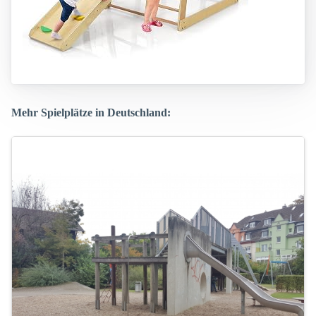
Mehr Spielplätze in Deutschland: