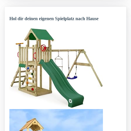
Hol dir deinen eigenen Spielplatz nach Hause