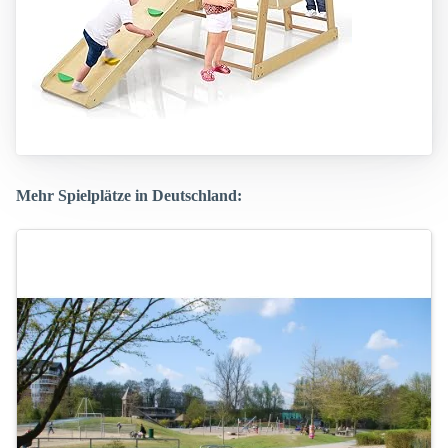
Mehr Spielplätze in Deutschland: