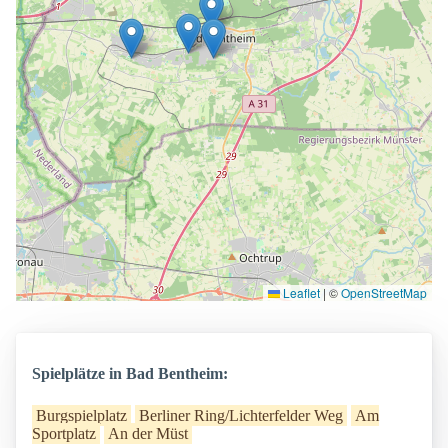
Leaflet
|
©
OpenStreetMap
Spielplätze in Bad Bentheim:
Burgspielplatz
Berliner Ring/Lichterfelder Weg
Am
Sportplatz
An der Müst