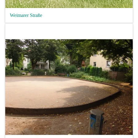
Weimarer Straße