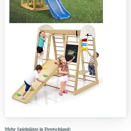
Mehr Spielplätze in Deutschland: