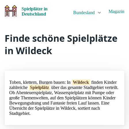
Spielplätze in
Magazin
Bundesland
Deutschland
Finde schöne Spielplätze
in Wildeck
Toben, klettern, Burgen bauen: In
Wildeck
finden Kinder
zahlreiche
Spielplätz
über das gesamte Stadtgebiet verteilt.
Ob Abenteuerspielplatz, Wasserspielplatz mit Pumpe oder
große Themenwelten, auf den Spielplätzen können Kinder
Bewegungsdrang und Fantasie freien Lauf lassen. Eine
Übersicht der Spielplätze in Wildeck, sortiert nach
Stadtgebiet.