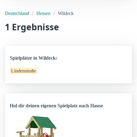
Deutschland
Hessen
Wildeck
1 Ergebnisse
Spielplätze in Wildeck:
Lindenstraße
Hol dir deinen eigenen Spielplatz nach Hause