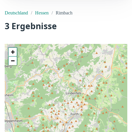
Deutschland
Hessen
Rimbach
3 Ergebnisse
+
−