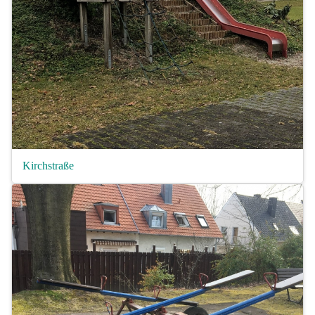
Kirchstraße