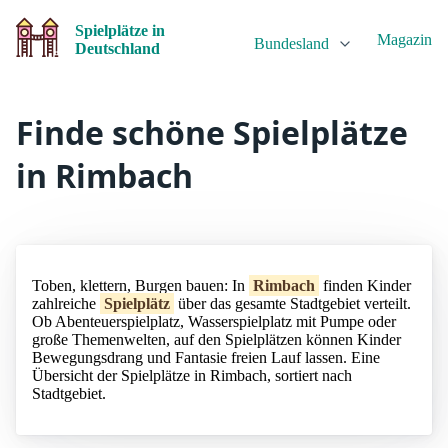
Spielplätze in
Magazin
Bundesland
Deutschland
Finde schöne Spielplätze
in Rimbach
Toben, klettern, Burgen bauen: In
Rimbach
finden Kinder
zahlreiche
Spielplätz
über das gesamte Stadtgebiet verteilt.
Ob Abenteuerspielplatz, Wasserspielplatz mit Pumpe oder
große Themenwelten, auf den Spielplätzen können Kinder
Bewegungsdrang und Fantasie freien Lauf lassen. Eine
Übersicht der Spielplätze in Rimbach, sortiert nach
Stadtgebiet.