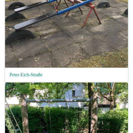
Peter-Eich-Straße