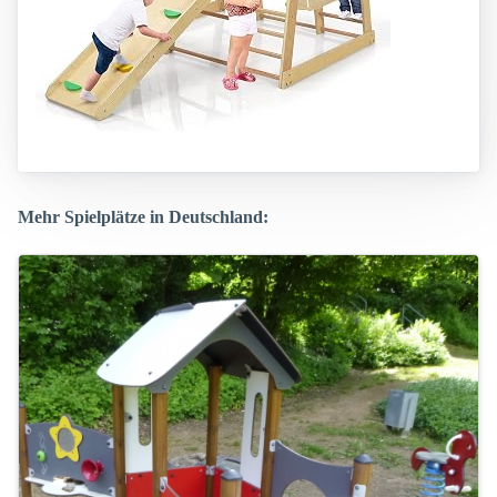
Mehr Spielplätze in Deutschland: