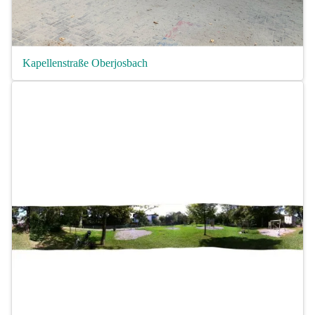
Kapellenstraße Oberjosbach