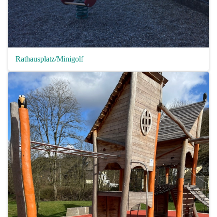
Rathausplatz/Minigolf