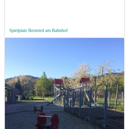
Spielplatz Bernried am Bahnhof