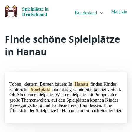
Spielplätze in
Magazin
Bundesland
Deutschland
Finde schöne Spielplätze
in Hanau
Toben, klettern, Burgen bauen: In
Hanau
finden Kinder
zahlreiche
Spielplätz
über das gesamte Stadtgebiet verteilt.
Ob Abenteuerspielplatz, Wasserspielplatz mit Pumpe oder
große Themenwelten, auf den Spielplätzen können Kinder
Bewegungsdrang und Fantasie freien Lauf lassen. Eine
Übersicht der Spielplätze in Hanau, sortiert nach Stadtgebiet.