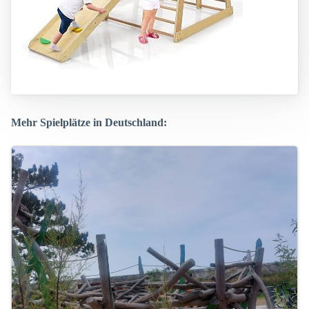
Mehr Spielplätze in Deutschland: