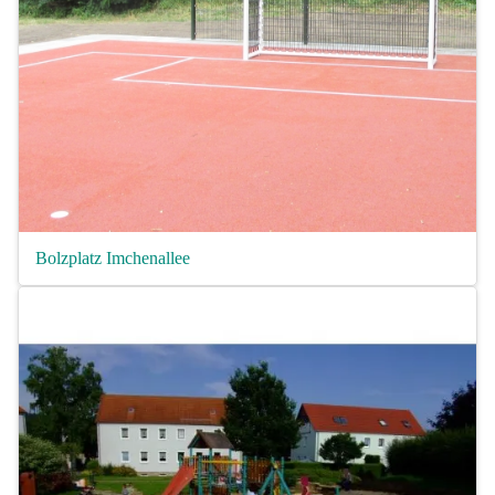
Bolzplatz Imchenallee