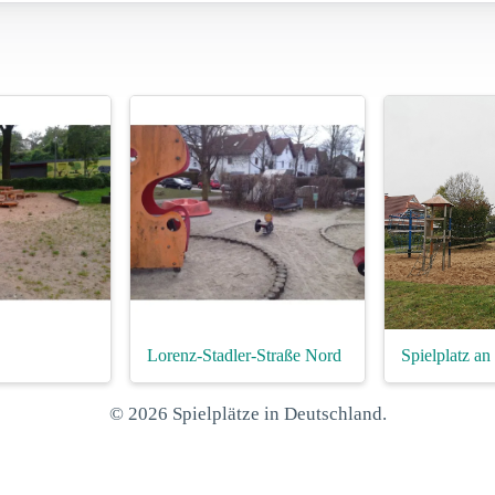
Lorenz-Stadler-Straße Nord
Spielplatz a
© 2026 Spielplätze in Deutschland.