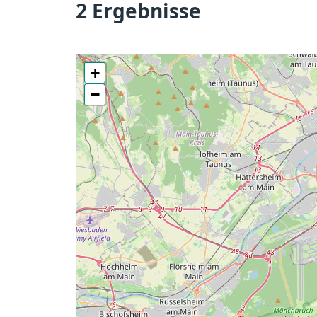
2 Ergebnisse
+
−