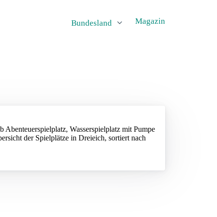
Magazin
Bundesland
Ob Abenteuerspielplatz, Wasserspielplatz mit Pumpe
icht der Spielplätze in Dreieich, sortiert nach