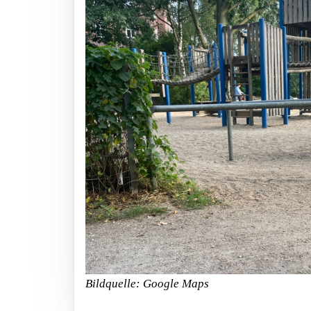
Bildquelle: Google Maps