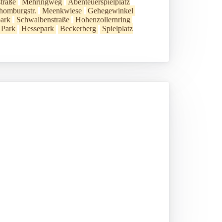
traße
Mehringweg
Abenteuerspielplatz
chomburgstr.
Meenkwiese
Gehegewinkel
park
Schwalbenstraße
Hohenzollernring
 Park
Hessepark
Beckerberg
Spielplatz