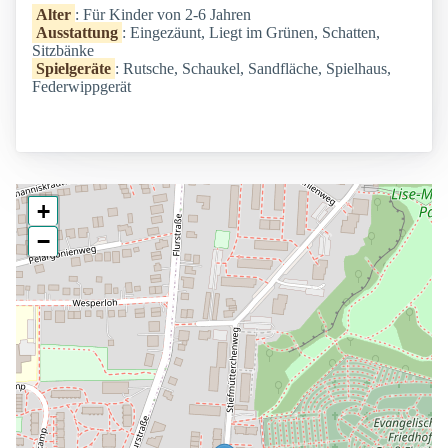
Alter
: Für Kinder von 2-6 Jahren
Ausstattung
: Eingezäunt, Liegt im Grünen, Schatten,
Sitzbänke
Spielgeräte
: Rutsche, Schaukel, Sandfläche, Spielhaus,
Federwippgerät
+
−