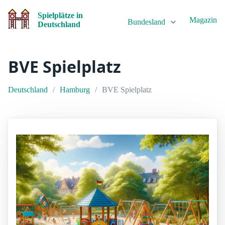
Spielplätze in
Magazin
Bundesland
Deutschland
BVE Spielplatz
Deutschland
Hamburg
BVE Spielplatz