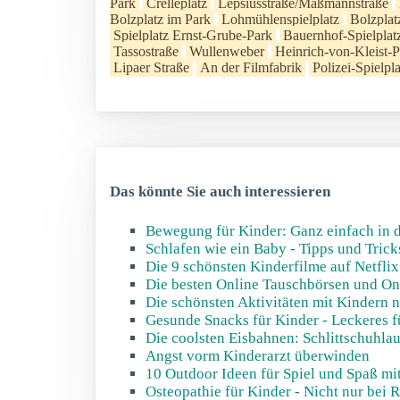
Park
Crelleplatz
Lepsiusstraße/Maßmannstraße
Bolzplatz im Park
Lohmühlenspielplatz
Bolzplat
Spielplatz Ernst-Grube-Park
Bauernhof-Spielplatz
Tassostraße
Wullenweber
Heinrich-von-Kleist-P
Lipaer Straße
An der Filmfabrik
Polizei-Spielpla
Das könnte Sie auch interessieren
Bewegung für Kinder: Ganz einfach in d
Schlafen wie ein Baby - Tipps und Tric
Die 9 schönsten Kinderfilme auf Netflix
Die besten Online Tauschbörsen und On
Die schönsten Aktivitäten mit Kindern n
Gesunde Snacks für Kinder - Leckeres f
Die coolsten Eisbahnen: Schlittschuhlau
Angst vorm Kinderarzt überwinden
10 Outdoor Ideen für Spiel und Spaß mi
Osteopathie für Kinder - Nicht nur bei