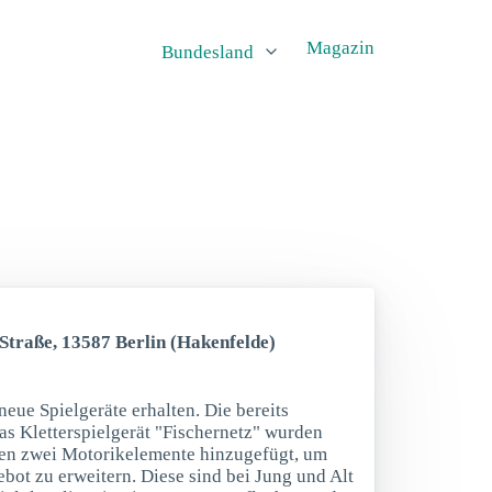
Magazin
Bundesland
Straße, 13587 Berlin (Hakenfelde)
neue Spielgeräte erhalten. Die bereits
s Kletterspielgerät "Fischernetz" wurden
den zwei Motorikelemente hinzugefügt, um
ot zu erweitern. Diese sind bei Jung und Alt