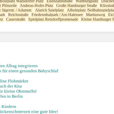
Bolzplatz Wansdorfer Platz
Eisenzahnstraße
Wartburgplatz
Drache
z Plönzeile
Andreas-Hofer-Platz
Große Hamburger Straße
Klixstra
 Jägerstr. / Adamstr.
Alarich Spielplatz
Alboinplatz /Seilbahnspielpla
ark
Reichsstraße
Friedensthalpark / Am Halensee
Martiusweg
Eic
tz
Cauerstraße
Spielplatz Retzdorffpromenade
Kleine Hamburger S
en Alltag integrieren
ks für einen gesunden Babyschlaf
line Flohmärkte
ach der Kita
ür kleine Obstmuffel
fen in Berlin
t Kindern
 Rückenschmerzen eine gute Idee!