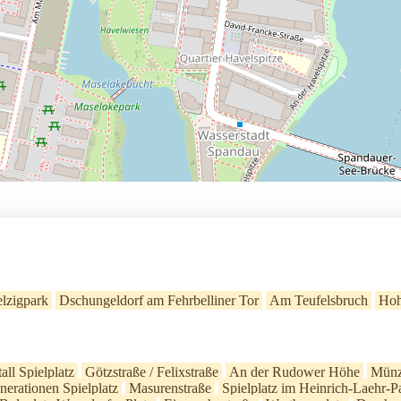
lzigpark
Dschungeldorf am Fehrbelliner Tor
Am Teufelsbruch
Hoh
all Spielplatz
Götzstraße / Felixstraße
An der Rudower Höhe
Münzi
erationen Spielplatz
Masurenstraße
Spielplatz im Heinrich-Laehr-P