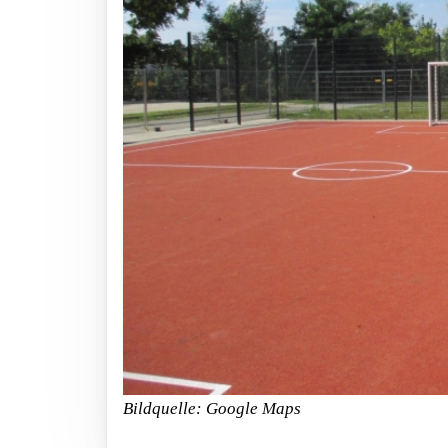
Bildquelle: Google Maps