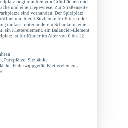
ielplatz liegt inmitten von Grünflächen und
läche und eine Liegewiese. Zur Straßenseite
Parkplätze sind vorhanden. Der Spielplatz
ffnet und bietet Sitzbänke für Eltern oder
ung umfasst unter anderem Schaukeln, eine
t, ein Kletterelement, ein Balancier-Element
platz ist für Kinder im Alter von 0 bis 12
ahren
n, Parkplätze, Sitzbänke
läche, Federwippgerät, Kletterelement,
te