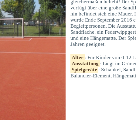
gleichermaßen beliebt! Der Sp
verfügt über eine große Sandf
hin befindet sich eine Mauer. 
wurde Ende September 2016 erö
Begleitpersonen. Die Ausstatt
Sandfläche, ein Federwippgerä
und eine Hängematte. Der Spiel
Jahren geeignet.
Alter
: Für Kinder von 0-12 J
Ausstattung
: Liegt im Grüne
Spielgeräte
: Schaukel, Sandf
Balancier-Element, Hängemat