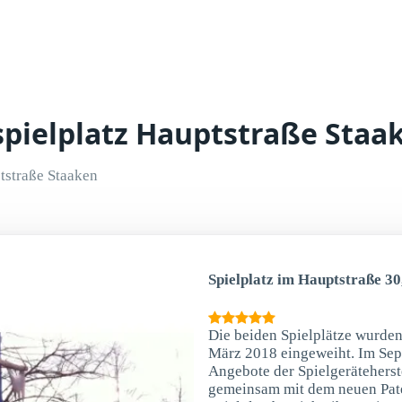
nspielplatz Hauptstraße Staa
tstraße Staaken
Spielplatz im Hauptstraße 30
Die beiden Spielplätze wurde
März 2018 eingeweiht. Im Sep
Angebote der Spielgeräteherst
gemeinsam mit dem neuen Pate