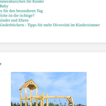
mmerabzeichen für Kinder
 Baby
s für den besonderen Tag
he ist die richtige?
Kinder und Eltern
inderbüchern - Tipps für mehr Diversität im Kinderzimmer
e