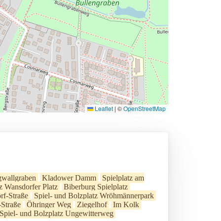
Leaflet
|
©
OpenStreetMap
gwallgraben
Kladower Damm
Spielplatz am
z Wansdorfer Platz
Biberburg Spielplatz
rf-Straße
Spiel- und Bolzplatz Wröhmännerpark
Straße
Öhringer Weg
Ziegelhof
Im Kolk
Spiel- und Bolzplatz Ungewitterweg