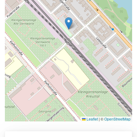
Leaflet
|
©
OpenStreetMap