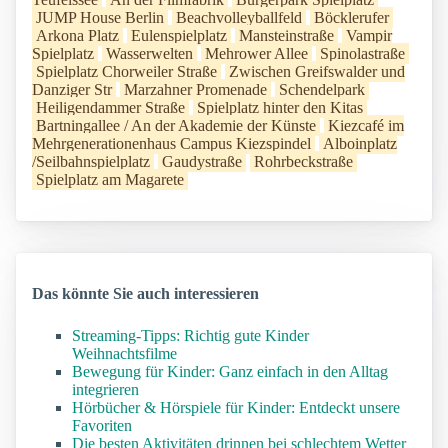
JUMP House Berlin
Beachvolleyballfeld
Böcklerufer
Arkona Platz
Eulenspielplatz
Mansteinstraße
Vampir
Spielplatz
Wasserwelten
Mehrower Allee
Spinolastraße
Spielplatz Chorweiler Straße
Zwischen Greifswalder und
Danziger Str
Marzahner Promenade
Schendelpark
Heiligendammer Straße
Spielplatz hinter den Kitas
Bartningallee / An der Akademie der Künste
Kiezcafé im
Mehrgenerationenhaus Campus Kiezspindel
Alboinplatz
/Seilbahnspielplatz
Gaudystraße
Rohrbeckstraße
Spielplatz am Magarete
Das könnte Sie auch interessieren
Streaming-Tipps: Richtig gute Kinder
Weihnachtsfilme
Bewegung für Kinder: Ganz einfach in den Alltag
integrieren
Hörbücher & Hörspiele für Kinder: Entdeckt unsere
Favoriten
Die besten Aktivitäten drinnen bei schlechtem Wetter