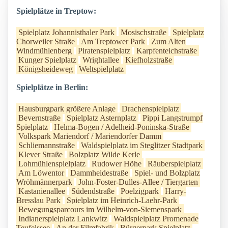
Spielplätze in Treptow:
Spielplatz Johannisthaler Park
Mosischstraße
Spielplatz
Chorweiler Straße
Am Treptower Park
Zum Alten
Windmühlenberg
Piratenspielplatz
Karpfenteichstraße
Kunger Spielplatz
Wrightallee
Kiefholzstraße
Königsheideweg
Weltspielplatz
Spielplätze in Berlin:
Hausburgpark größere Anlage
Drachenspielplatz
Bevernstraße
Spielplatz Asternplatz
Pippi Langstrumpf
Spielplatz
Helma-Bogen / Adelheid-Poninska-Straße
Volkspark Mariendorf / Mariendorfer Damm
Schliemannstraße
Waldspielplatz im Steglitzer Stadtpark
Klever Straße
Bolzplatz Wilde Kerle
Lohmühlenspielplatz
Rudower Höhe
Räuberspielplatz
Am Löwentor
Dammheidestraße
Spiel- und Bolzplatz
Wröhmännerpark
John-Foster-Dulles-Allee / Tiergarten
Kastanienallee
Südendstraße
Poelzigpark
Harry-
Bresslau Park
Spielplatz im Heinrich-Laehr-Park
Bewegungsparcours im Wilhelm-von-Siemenspark
Indianerspielplatz Lankwitz
Waldspielplatz Promenade
Teufelssee
An der Filmfabrik
Bürgerpark Spielplatz