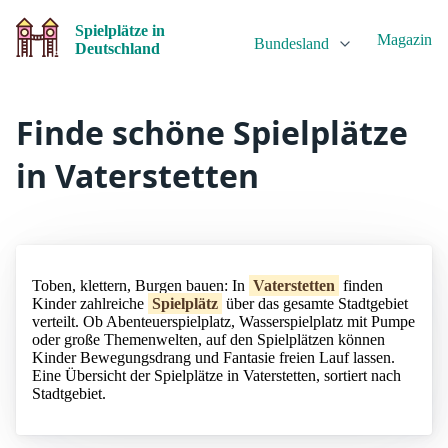
Spielplätze in
Magazin
Bundesland
Deutschland
Finde schöne Spielplätze
in Vaterstetten
Toben, klettern, Burgen bauen: In
Vaterstetten
finden
Kinder zahlreiche
Spielplätz
über das gesamte Stadtgebiet
verteilt. Ob Abenteuerspielplatz, Wasserspielplatz mit Pumpe
oder große Themenwelten, auf den Spielplätzen können
Kinder Bewegungsdrang und Fantasie freien Lauf lassen.
Eine Übersicht der Spielplätze in Vaterstetten, sortiert nach
Stadtgebiet.