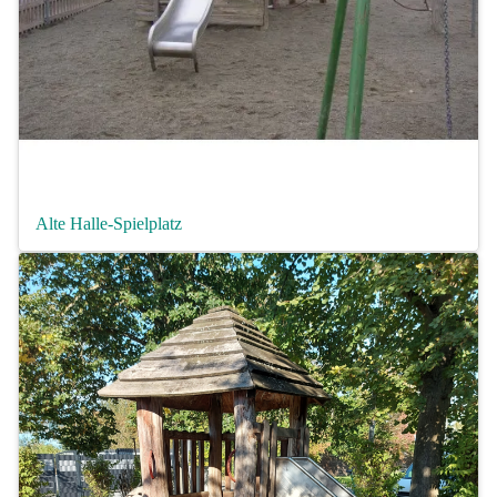
Alte Halle-Spielplatz