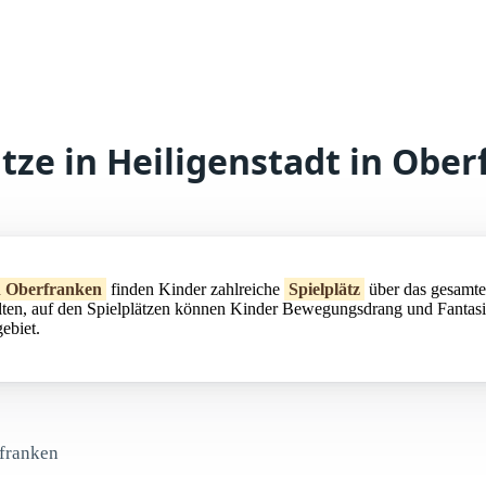
tze in Heiligenstadt in Obe
in Oberfranken
finden Kinder zahlreiche
Spielplätz
über das gesamte 
en, auf den Spielplätzen können Kinder Bewegungsdrang und Fantasie f
gebiet.
rfranken