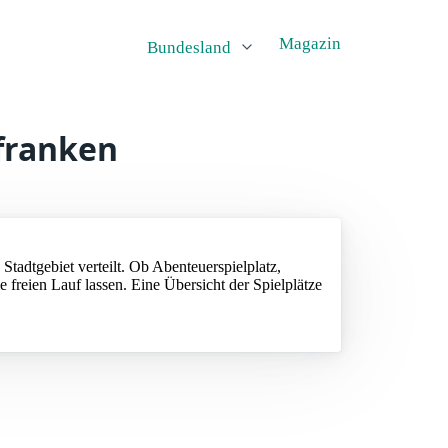
Magazin
Bundesland
rfranken
Stadtgebiet verteilt. Ob Abenteuerspielplatz,
reien Lauf lassen. Eine Übersicht der Spielplätze