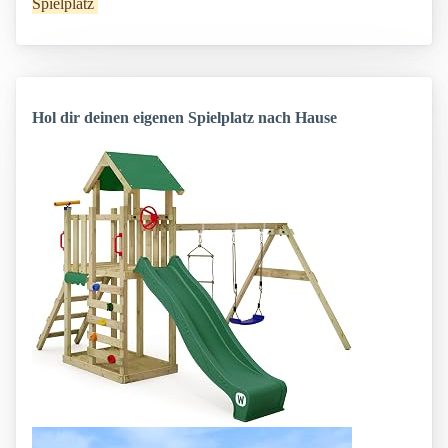
Spielplatz
Hol dir deinen eigenen Spielplatz nach Hause