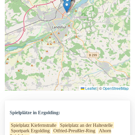
Leaflet
|
©
OpenStreetMap
Spielplätze in Ergolding:
Spielplatz Kiefernstraße
Spielplatz an der Haltestelle
Sportpark Ergolding
Otfried-Preußler-Ring
Ahorn