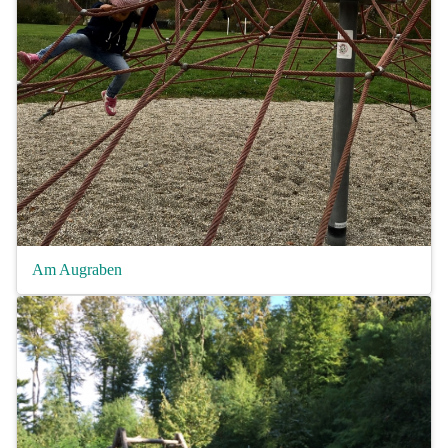
Am Augraben