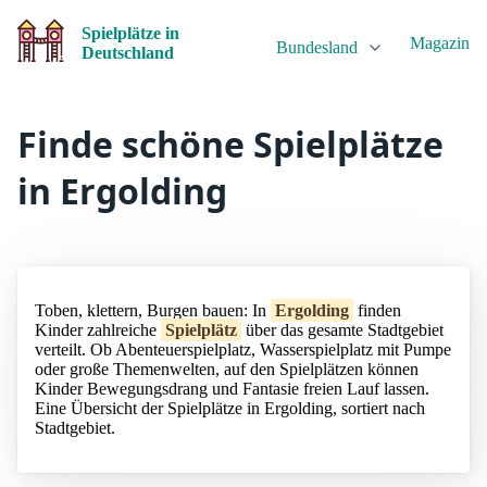
Spielplätze in
Magazin
Bundesland
Deutschland
Finde schöne Spielplätze
in Ergolding
Toben, klettern, Burgen bauen: In
Ergolding
finden
Kinder zahlreiche
Spielplätz
über das gesamte Stadtgebiet
verteilt. Ob Abenteuerspielplatz, Wasserspielplatz mit Pumpe
oder große Themenwelten, auf den Spielplätzen können
Kinder Bewegungsdrang und Fantasie freien Lauf lassen.
Eine Übersicht der Spielplätze in Ergolding, sortiert nach
Stadtgebiet.