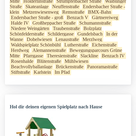
Mitte
Hölderlinstraße
Strümpfelbacher Straße
Waiblinger
Straße
Skateanlage
Neuffenstraße
Endersbacher Straße -
klein
Metzenwiesenweg
Remsstraße
BMX-Bahn
Endersbacher Straße - groß
Benzach V
Gärtnereiweg
Halde IV
Großheppacher Straße
Schumannstraße
Niedere Weingärten
Traubenstraße
Bolzplatz
Schönfelderstraße
Schildergasse
Gundelsbach
In der
Wanne
Dobelwiesen
Lenaustraße
Merzlweg
Waldspielplatz Schönbühl
Lutherstraße
Eichenstraße
Herdweg
Alemannenstraße
Bewegungsparcours Grüne
Mitte
Pfarrgasse
Theresienstraße
Slackline
Benzach IV
Rosenhalde
Blütenstraße
Mühlwiesen
Beachvollyballanlage
Brückenstraße
Panoramastraße
Stiftstraße
Karlstein
Im Pfad
Hol dir deinen eigenen Spielplatz nach Hause