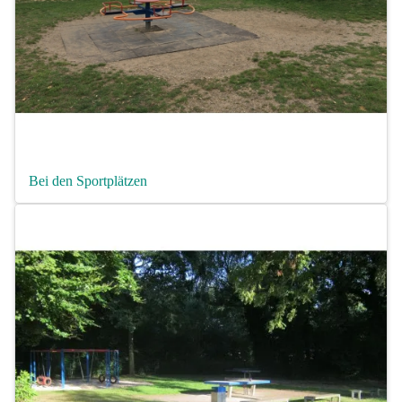
Bei den Sportplätzen