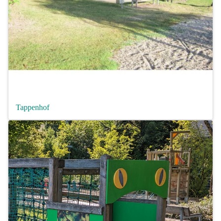
Tappenhof