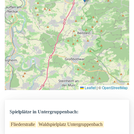
Leaflet
|
©
OpenStreetMap
Spielplätze in Untergruppenbach:
Fliederstraße
Waldspielplatz Untergruppenbach