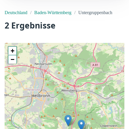
Deutschland
Baden-Württemberg
Untergruppenbach
2 Ergebnisse
+
−