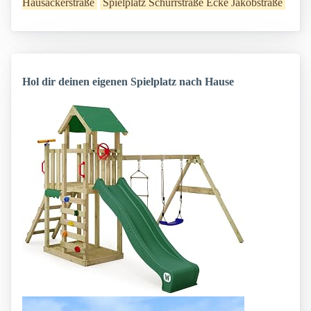
Hausäckerstraße
Spielplatz Schurrstraße Ecke Jakobstraße
Hol dir deinen eigenen Spielplatz nach Hause