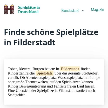
Spielplätze in
Magazin
Bundesland
Deutschland
Finde schöne Spielplätze
in Filderstadt
Toben, klettern, Burgen bauen: In
Filderstadt
finden
Kinder zahlreiche
Spielplätz
über das gesamte Stadtgebiet
verteilt. Ob Abenteuerspielplatz, Wasserspielplatz mit Pumpe
oder große Themenwelten, auf den Spielplätzen können
Kinder Bewegungsdrang und Fantasie freien Lauf lassen.
Eine Übersicht der Spielplätze in Filderstadt, sortiert nach
Stadtgebiet.