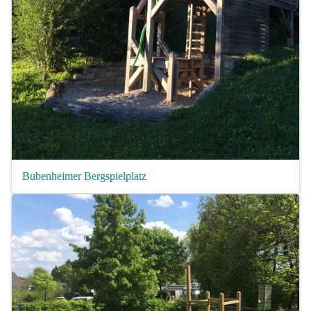
Bubenheimer Bergspielplatz