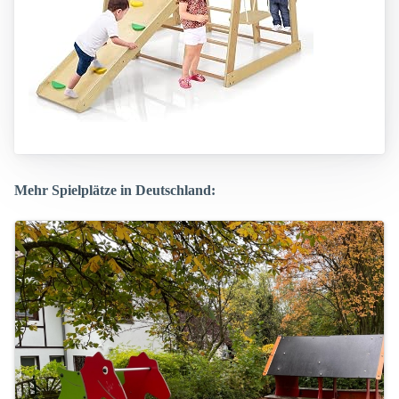
Mehr Spielplätze in Deutschland: